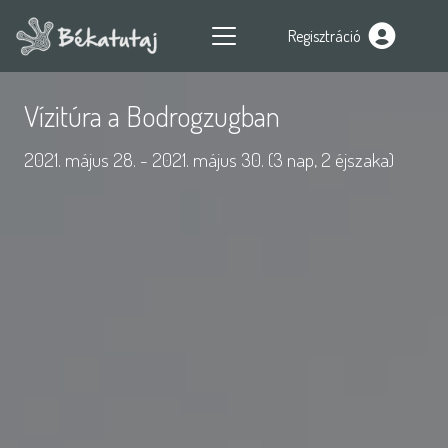
Regisztráció
Vízitúra a Bodrogzugban
2021. május 28. - 2021. május 30. (3 nap, 2 éjszaka)