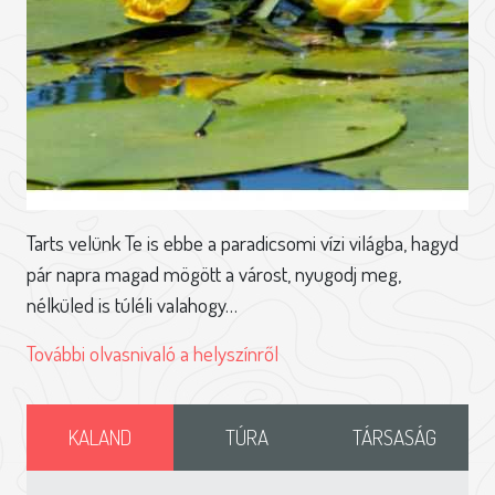
Tarts velünk Te is ebbe a paradicsomi vízi világba, hagyd
pár napra magad mögött a várost, nyugodj meg,
nélküled is túléli valahogy…
További olvasnivaló a helyszínről
KALAND
TÚRA
TÁRSASÁG