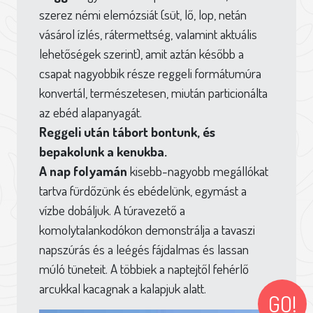
szerez némi elemózsiát (süt, lő, lop, netán
vásárol ízlés, rátermettség, valamint aktuális
lehetőségek szerint), amit aztán később a
csapat nagyobbik része reggeli formátumúra
konvertál, természetesen, miután particionálta
az ebéd alapanyagát.
Reggeli után tábort bontunk, és
bepakolunk a kenukba.
A nap folyamán
kisebb-nagyobb megállókat
tartva fürdőzünk és ebédelünk, egymást a
vízbe dobáljuk. A túravezető a
komolytalankodókon demonstrálja a tavaszi
napszúrás és a leégés fájdalmas és lassan
múló tüneteit. A többiek a naptejtől fehérlő
arcukkal kacagnak a kalapjuk alatt.
GO!