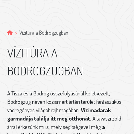
Vízitúra a Bodrogzugban
VÍZITÚRA A
BODROGZUGBAN
A Tisza és a Bodrog összefolyásánál keletkezett,
Bodrogzug néven közismert ártéri terület fantasztikus,
vadregényes világot rejt magában.
Vízimadarak
garmadája találja itt meg otthonát.
A tavaszi zöld
árral érkezünk mi is, mely segítségével még
a