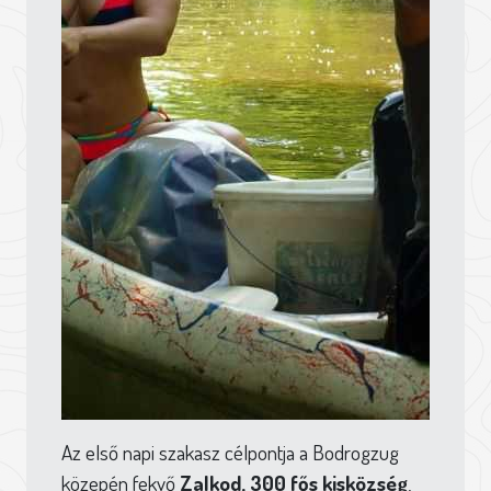
Az első napi szakasz célpontja a Bodrogzug
közepén fekvő
Zalkod, 300 fős kisközség
,