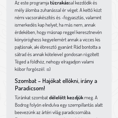
Az este programja
tűzrakás
sal kezdődik és
mély álomba zuhanással ér véget. A kettő közt
némi vacsorakészítés és -fogyasztás, valamint
ismerkedés kap helyet, ha más nem, annak
érdekében, hogy másnap reggel keresztnevén
könyöröghess kegyelemért annak a vicces kis
pajtásnak, aki ébresztő gyanánt Rád bontotta a
sátrad és annak köteleivel gondosan rögzített
Téged a földhöz, nehogy elragadjon valami
kóbor forgószél. :o)
Szombat – Hajókat ellökni, irány a
Paradicsom!
Túránkat szombat
délelőtt kezdjük
meg. A
Bodrog folyón elindulva egy szempillantás alatt
beevezünk az ártéri világ paradicsomába.