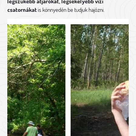
legszűkebb átjárókat, legsekélyebb vízi
csatornákat
is könnyedén be tudjuk hajózni.