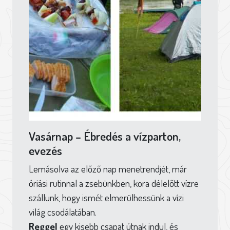
Vasárnap – Ébredés a vízparton,
evezés
Lemásolva az előző nap menetrendjét, már
óriási rutinnal a zsebünkben, kora délelőtt vízre
szállunk, hogy ismét elmerülhessünk a vízi
világ csodálatában.
Reggel
egy kisebb csapat útnak indul, és