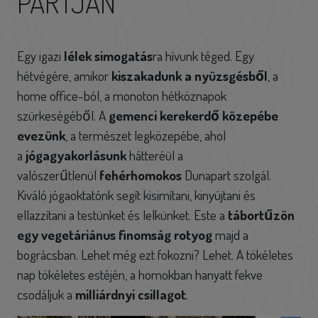
PARTJÁN
Egy igazi
lélek simogatás
ra hívunk téged. Egy
hétvégére, amikor
kiszakadunk a nyüzsgésből
, a
home office-ból, a monoton hétköznapok
szürkeségéből. A
gemenci kerekerdő közepébe
evezünk
, a természet legközepébe, ahol
a
jógagyakorlásunk
hátteréül a
valószerűtlenül
fehérhomokos
Dunapart szolgál.
Kiváló jógaoktatónk segít kisimítani, kinyújtani és
ellazzítani a testünket és lelkünket. Este a
tábortűzön
egy vegetáriánus finomság rotyog
majd a
bográcsban. Lehet még ezt fokozni? Lehet. A tökéletes
nap tökéletes estéjén, a homokban hanyatt fekve
csodáljuk a
milliárdnyi csillagot
.