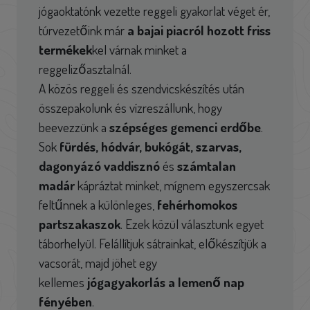
jógaoktatónk vezette reggeli gyakorlat véget ér,
túrvezetőink már
a bajai piacról hozott friss
termékek
kel várnak minket a
reggelizőasztalnál.
A közös reggeli és szendvicskészítés után
összepakolunk és vízreszállunk, hogy
beevezzünk a
szépséges gemenci erdőbe
.
Sok
fürdés, hódvár, bukógát, szarvas,
dagonyázó vaddisznó
és
számtalan
madár
kápráztat minket, mígnem egyszercsak
feltűnnek a különleges,
fehérhomokos
partszakaszok
. Ezek közül választunk egyet
táborhelyül. Felállítjuk sátrainkat, előkészítjük a
vacsorát, majd jöhet egy
kellemes
jógagyakorlás a lemenő nap
fényében
.