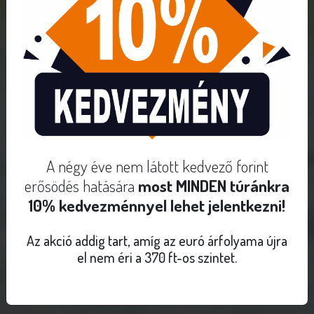
A négy éve nem látott kedvező forint
erősödés hatására
most MINDEN túránkra
10% kedvezménnyel lehet jelentkezni!
Az akció addig tart, amíg az euró árfolyama újra
el nem éri a 370 ft-os szintet.