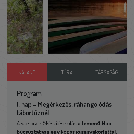
KALAND
TÚRA
TÁRSASÁG
Program
1. nap – Megérkezés, ráhangolódás
tábortűznél
A vacsora előkészítése után
a lemenő Nap
búcsúztatása egy közös jógagyakorlattal
.