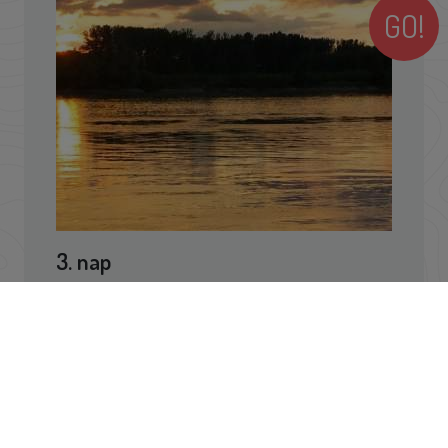
GO!
3. nap
A Napot ezúttal a vízpart homokjából
üdvözöljük, mögöttünk a csodás,
madárcsicsergéssel ébredező erdővel.
A
reggeli után választási lehetőséget kínálunk a
délelőttöt illetően. Lehet csak
ejtőzni és
fürdőzni a homokpadon
, vagy lehet egy