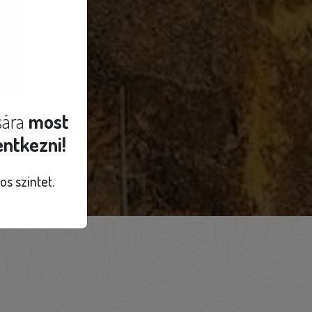
sára
most
ntkezni!
os szintet.