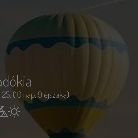
adókia
25. (10 nap, 9 éjszaka)