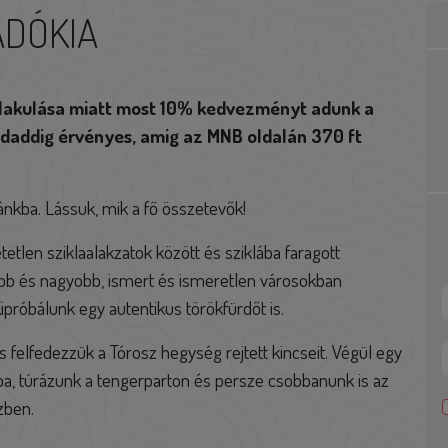
ADÓKIA
alakulása miatt most 10% kedvezményt adunk a
ndaddig érvényes, amig az MNB oldalán 370 ft
ánkba. Lássuk, mik a fő összetevők!
tlen sziklaalakzatok között és sziklába faragott
bb és nagyobb, ismert és ismeretlen városokban
próbálunk egy autentikus törökfürdőt is.
 felfedezzük a Tórosz hegység rejtett kincseit. Végül egy
a, túrázunk a tengerparton és persze csobbanunk is az
zben.