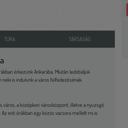
TÚRA
TÁRSASÁG
ba
órákban érkezünk Ankarába. Miután ledobáljuk
n neki is indulunk a város felfedezésének.
 város, a középkori városközpont, illetve a nyüzsgő
. Az esti órákban egy közös vacsora mellett mi is