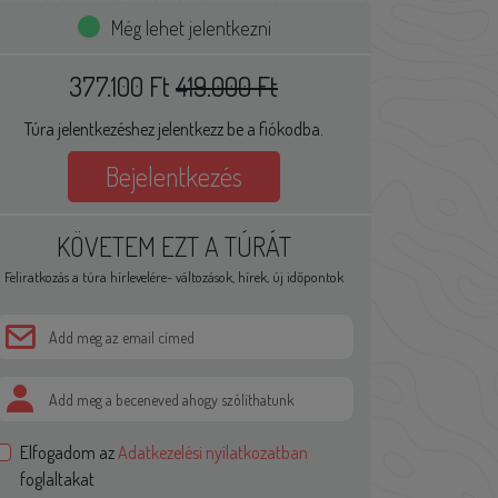
Még lehet jelentkezni
377.100 Ft
419.000 Ft
Túra jelentkezéshez jelentkezz be a fiókodba.
Bejelentkezés
KÖVETEM EZT A TÚRÁT
Feliratkozás a túra hírlevelére- változások, hírek, új időpontok
Elfogadom az
Adatkezelési nyilatkozatban
foglaltakat