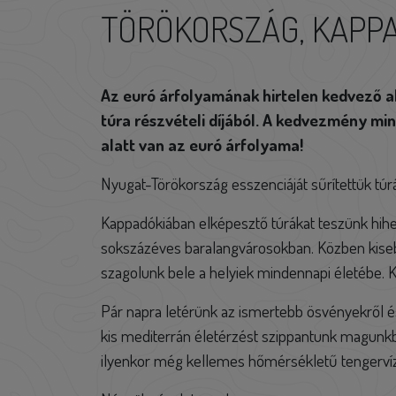
TÖRÖKORSZÁG, KAPP
Az euró árfolyamának hirtelen kedvező 
túra részvételi díjából. A kedvezmény mi
alatt van az euró árfolyama!
Nyugat-Törökország esszenciáját sűrítettük túr
Kappadókiában elképesztő túrákat teszünk hihete
sokszázéves baralangvárosokban. Közben kise
szagolunk bele a helyiek mindennapi életébe. Ki
Pár napra letérünk az ismertebb ösvényekről és
kis mediterrán életérzést szippantunk magunkb
ilyenkor még kellemes hőmérsékletű tengerví