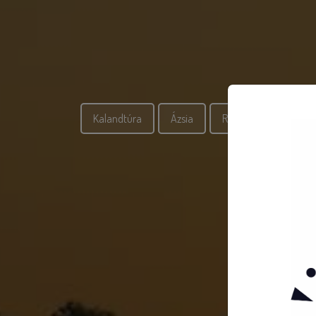
Kalandtúra
Ázsia
Repülő
Tengerp