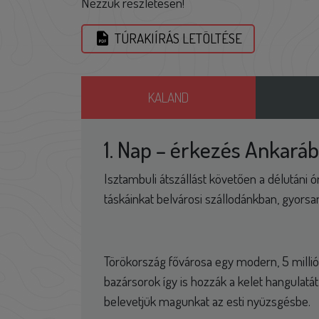
Nézzük részletesen!
TÚRAKIÍRÁS LETÖLTÉSE
KALAND
1. Nap – érkezés Ankará
Isztambuli átszállást követően a délutáni 
táskáinkat belvárosi szállodánkban, gyorsa
Törökország fővárosa egy modern, 5 milliós
bazársorok így is hozzák a kelet hangulatát
belevetjük magunkat az esti nyüzsgésbe.