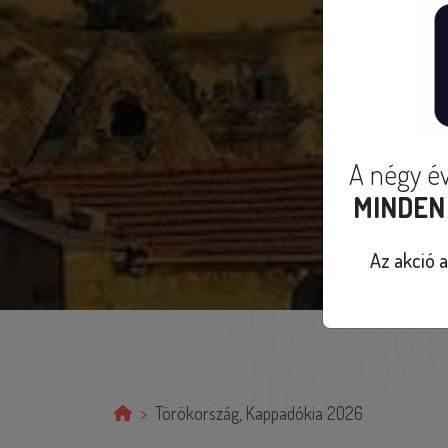
A négy év
MINDEN 
Az akció a
Törökország, Kappadókia 2026