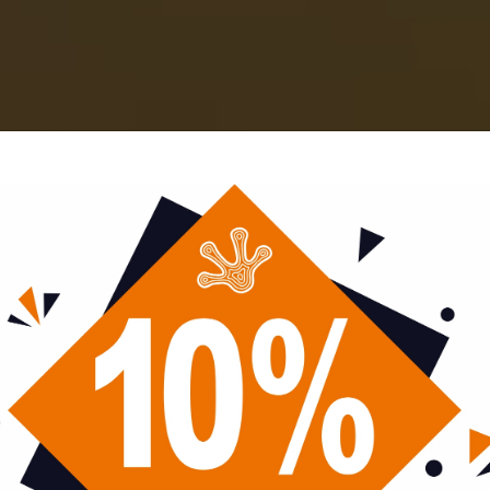
art
Vízesés