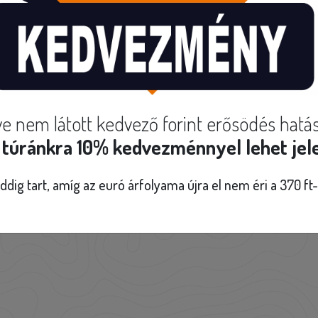
e nem látott kedvező forint erősödés hatá
túránkra 10% kedvezménnyel lehet jele
ddig tart, amíg az euró árfolyama újra el nem éri a 370 ft-